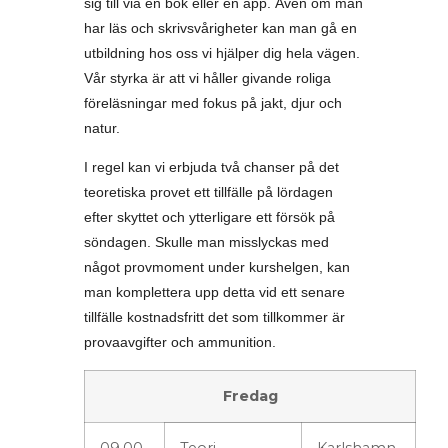
sig till via en bok eller en app. Även om man
har läs och skrivsvårigheter kan man gå en
utbildning hos oss vi hjälper dig hela vägen.
Vår styrka är att vi håller givande roliga
föreläsningar med fokus på jakt, djur och
natur.
I regel kan vi erbjuda två chanser på det
teoretiska provet ett tillfälle på lördagen
efter skyttet och ytterligare ett försök på
söndagen. Skulle man misslyckas med
något provmoment under kurshelgen, kan
man komplettera upp detta vid ett senare
tillfälle kostnadsfritt det som tillkommer är
provaavgifter och ammunition.
Fredag
09.00-
Teori
Karlshamn