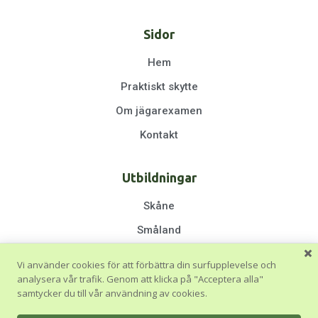
Sidor
Hem
Praktiskt skytte
Om jägarexamen
Kontakt
Utbildningar
Skåne
Småland
Halland
Vi använder cookies för att förbättra din surfupplevelse och
Göteborg & Västra Götaland
analysera vår trafik. Genom att klicka på "Acceptera alla"
samtycker du till vår användning av cookies.
Stockholm