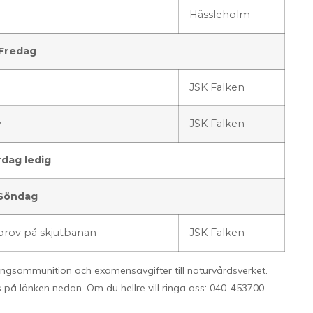
Hässleholm
Fredag
JSK Falken
v
JSK Falken
rdag ledig
Söndag
 prov på skjutbanan
JSK Falken
ingsammunition och examensavgifter till naturvårdsverket.
s på länken nedan. Om du hellre vill ringa oss: 040-453700