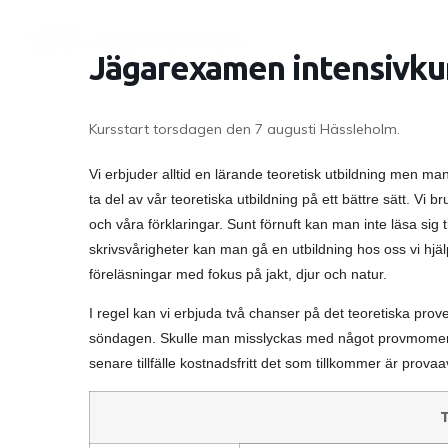
Jägarexamen intensivkur
Kursstart torsdagen den 7 augusti Hässleholm.
Vi erbjuder alltid en lärande teoretisk utbildning men 
ta del av vår teoretiska utbildning på ett bättre sätt. Vi br
och våra förklaringar. Sunt förnuft kan man inte läsa sig 
skrivsvårigheter kan man gå en utbildning hos oss vi hjälp
föreläsningar med fokus på jakt, djur och natur.
I regel kan vi erbjuda två chanser på det teoretiska provet 
söndagen. Skulle man misslyckas med något provmoment
senare tillfälle kostnadsfritt det som tillkommer är prov