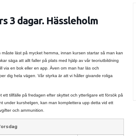
s 3 dagar. Hässleholm
man måste läst på mycket hemma, innan kursen startar så man kan
ukar säga att allt faller på plats med hjälp av vår teoriutbildning
till via en bok eller en app. Även om man har läs och
er dig hela vägen. Vår styrka är att vi håller givande roliga
ett tillfälle på fredagen efter skyttet och ytterligare ett försök på
 under kurshelgen, kan man komplettera upp detta vid ett
aavgifter och ammunition.
Torsdag