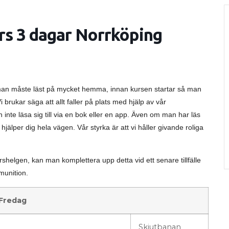
rs 3 dagar Norrköping
en man måste läst på mycket hemma, innan kursen startar så man
Vi brukar säga att allt faller på plats med hjälp av vår
n inte läsa sig till via en bok eller en app. Även om man har läs
jälper dig hela vägen. Vår styrka är att vi håller givande roliga
elgen, kan man komplettera upp detta vid ett senare tillfälle
mmunition.
Fredag
Skjutbanan