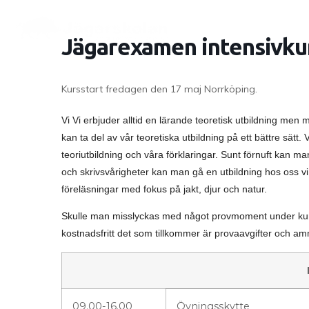
Jägarexamen intensivku
Kursstart fredagen den 17 maj Norrköping.
Vi Vi erbjuder alltid en lärande teoretisk utbildning m
kan ta del av vår teoretiska utbildning på ett bättre sätt. 
teoriutbildning och våra förklaringar. Sunt förnuft kan ma
och skrivsvårigheter kan man gå en utbildning hos oss vi h
föreläsningar med fokus på jakt, djur och natur.
Skulle man misslyckas med något provmoment under kursh
kostnadsfritt det som tillkommer är provaavgifter och a
09.00-16.00
Övningsskytte