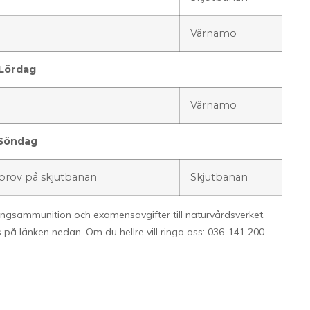
Värnamo
Lördag
Värnamo
Söndag
 prov på skjutbanan
Skjutbanan
ingsammunition och examensavgifter till naturvårdsverket.
s på länken nedan. Om du hellre vill ringa oss: 036-141 200