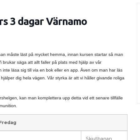
rs 3 dagar Värnamo
en man måste läst på mycket hemma, innan kursen startar så man
Vi brukar säga att allt faller på plats med hjälp av vår
n inte läsa sig till via en bok eller en app. Även om man har läs
jälper dig hela vägen. Vår styrka är att vi håller givande roliga
elgen, kan man komplettera upp detta vid ett senare tillfälle
mmunition.
Fredag
Skjutbanan