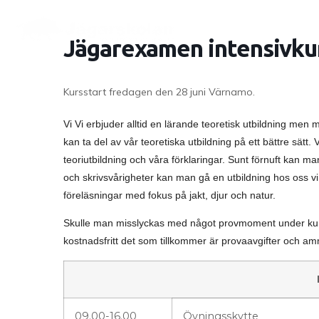
Jägarexamen intensivku
Kursstart fredagen den 28 juni Värnamo.
Vi Vi erbjuder alltid en lärande teoretisk utbildning m
kan ta del av vår teoretiska utbildning på ett bättre sätt. 
teoriutbildning och våra förklaringar. Sunt förnuft kan ma
och skrivsvårigheter kan man gå en utbildning hos oss vi h
föreläsningar med fokus på jakt, djur och natur.
Skulle man misslyckas med något provmoment under kursh
kostnadsfritt det som tillkommer är provaavgifter och a
09.00-16.00
Övningsskytte