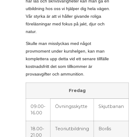
har läs och skrivsvårigheter kan man gå en
utbildning hos oss vi hjälper dig hela vägen.
Vår styrka är att vi håller givande roliga
föreläsningar med fokus på jakt, djur och
natur.
Skulle man misslyckas med något
provmoment under kurshelgen, kan man
komplettera upp detta vid ett senare tillfälle
kostnadsfritt det som tillkommer är
provaavgifter och ammunition.
Fredag
09.00-
Övningsskytte
Skjutbanan
16.00
18.00-
Teoriutbildning
Borås
21.00