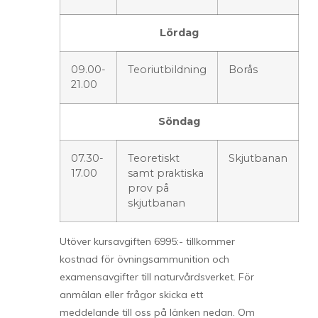
Lördag
09.00-
Teoriutbildning
Borås
21.00
Söndag
07.30-
Teoretiskt
Skjutbanan
17.00
samt praktiska
prov på
skjutbanan
Utöver kursavgiften 6995:- tillkommer
kostnad för övningsammunition och
examensavgifter till naturvårdsverket. För
anmälan eller frågor skicka ett
meddelande till oss på länken nedan. Om