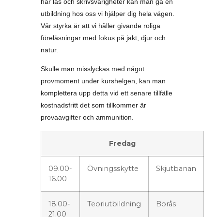
har läs och skrivsvårigheter kan man gå en
utbildning hos oss vi hjälper dig hela vägen.
Vår styrka är att vi håller givande roliga
föreläsningar med fokus på jakt, djur och
natur.
Skulle man misslyckas med något
provmoment under kurshelgen, kan man
komplettera upp detta vid ett senare tillfälle
kostnadsfritt det som tillkommer är
provaavgifter och ammunition.
Fredag
09.00-
Övningsskytte
Skjutbanan
16.00
18.00-
Teoriutbildning
Borås
21.00