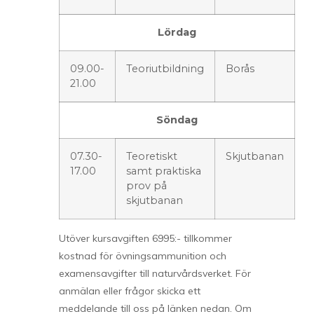
Lördag
09.00-
Teoriutbildning
Borås
21.00
Söndag
07.30-
Teoretiskt
Skjutbanan
17.00
samt praktiska
prov på
skjutbanan
Utöver kursavgiften 6995:- tillkommer
kostnad för övningsammunition och
examensavgifter till naturvårdsverket. För
anmälan eller frågor skicka ett
meddelande till oss på länken nedan. Om