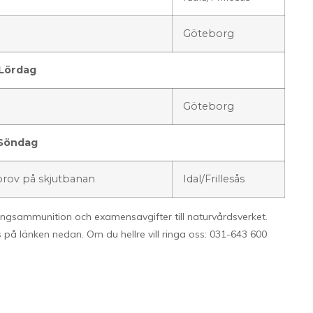
Göteborg
Lördag
Göteborg
Söndag
 prov på skjutbanan
Idal/Frillesås
ingsammunition och examensavgifter till naturvårdsverket.
s på länken nedan. Om du hellre vill ringa oss: 031-643 600