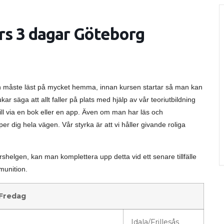
rs 3 dagar Göteborg
man måste läst på mycket hemma, innan kursen startar så man kan
ukar säga att allt faller på plats med hjälp av vår teoriutbildning
till via en bok eller en app. Även om man har läs och
er dig hela vägen. Vår styrka är att vi håller givande roliga
elgen, kan man komplettera upp detta vid ett senare tillfälle
mmunition.
Fredag
Idala/Frillesås