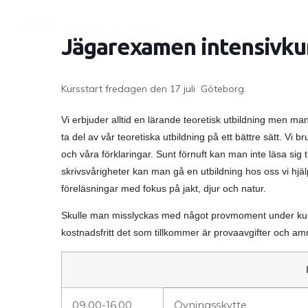
Jägarexamen intensivku
Kursstart fredagen den 17 juli Göteborg.
Vi erbjuder alltid en lärande teoretisk utbildning men 
ta del av vår teoretiska utbildning på ett bättre sätt. Vi br
och våra förklaringar. Sunt förnuft kan man inte läsa sig 
skrivsvårigheter kan man gå en utbildning hos oss vi hjälp
föreläsningar med fokus på jakt, djur och natur.
Skulle man misslyckas med något provmoment under kursh
kostnadsfritt det som tillkommer är provaavgifter och a
09.00-16.00
Övningsskytte