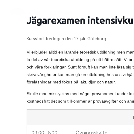
Jägarexamen intensivku
Kursstart fredagen den 17 juli Göteborg.
Vi erbjuder alltid en lärande teoretisk utbildning men 
ta del av vår teoretiska utbildning på ett bättre sätt. Vi br
och våra förklaringar. Sunt förnuft kan man inte läsa sig 
skrivsvårigheter kan man gå en utbildning hos oss vi hjälp
föreläsningar med fokus på jakt, djur och natur.
Skulle man misslyckas med något provmoment under kursh
kostnadsfritt det som tillkommer är provaavgifter och a
09.00-16.00
Övningsskytte