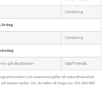
Göteborg
Lördag
Göteborg
Söndag
 prov på skjutbanan
Idal/Frillesås
ingsammunition och examensavgifter till naturvårdsverket.
s på länken nedan. Om du hellre vill ringa oss: 031-643 600