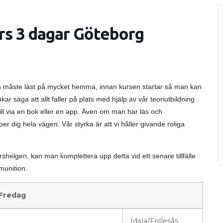
rs 3 dagar Göteborg
man måste läst på mycket hemma, innan kursen startar så man kan
ukar säga att allt faller på plats med hjälp av vår teoriutbildning
till via en bok eller en app. Även om man har läs och
er dig hela vägen. Vår styrka är att vi håller givande roliga
elgen, kan man komplettera upp detta vid ett senare tillfälle
mmunition.
Fredag
Idala/Frillesås