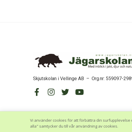
Skjutskolan i Vellinge AB – Org.nr: 559097-298
Vi använder cookies för att förbättra din surfupplevelse 
alla" samtycker du till vår användning av cookies.