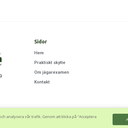
Sidor
Hem
Praktiskt skytte
Om jägarexamen
9
Kontakt
och analysera vår trafik. Genom att klicka på "Acceptera
A
© 2026 Jägarskolan. Hemsidan skapad av
Webkung Webbyrå