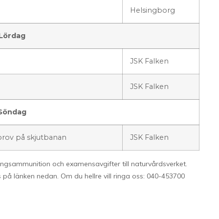
Helsingborg
Lördag
JSK Falken
JSK Falken
Söndag
 prov på skjutbanan
JSK Falken
ingsammunition och examensavgifter till naturvårdsverket.
s på länken nedan. Om du hellre vill ringa oss: 040-453700