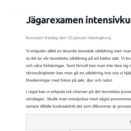
Jägarexamen intensivkur
Kursstart fredag den 10 januari Helsingborg.
Vi erbjuder alltid en lärande teoretisk utbildning men 
ta del av vår teoretiska utbildning på ett bättre sätt. Vi br
och våra förklaringar. Sunt förnuft kan man inte läsa sig 
skrivsvårigheter kan man gå en utbildning hos oss vi hjälp
föreläsningar med fokus på jakt, djur och natur.
I regel kan vi erbjuda två chanser på det teoretiska provet 
söndagen. Skulle man misslyckas med något provmoment
senare tillfälle kostnadsfritt det som tillkommer är prov