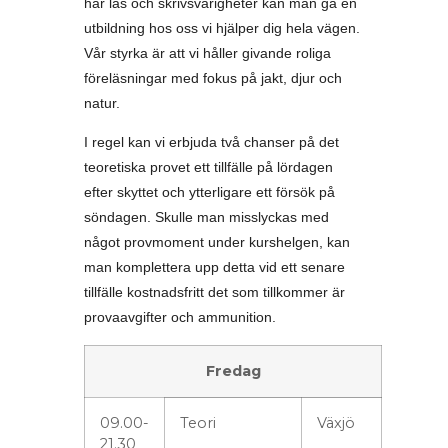
har läs och skrivsvårigheter kan man gå en
utbildning hos oss vi hjälper dig hela vägen.
Vår styrka är att vi håller givande roliga
föreläsningar med fokus på jakt, djur och
natur.
I regel kan vi erbjuda två chanser på det
teoretiska provet ett tillfälle på lördagen
efter skyttet och ytterligare ett försök på
söndagen. Skulle man misslyckas med
något provmoment under kurshelgen, kan
man komplettera upp detta vid ett senare
tillfälle kostnadsfritt det som tillkommer är
provaavgifter och ammunition.
Fredag
09.00-
Teori
Växjö
21.30