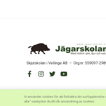
Skjutskolan i Vellinge AB – Org.nr: 559097-298
Vi använder cookies för att förbättra din surfupplevelse 
alla" samtycker du till vår användning av cookies.