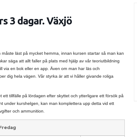
s 3 dagar. Växjö
man måste läst på mycket hemma, innan kursen startar så man kan
ukar säga att allt faller på plats med hjälp av vår teoriutbildning
till via en bok eller en app. Även om man har läs och
er dig hela vägen. Vår styrka är att vi håller givande roliga
ett tillfälle på lördagen efter skyttet och ytterligare ett försök på
 under kurshelgen, kan man komplettera upp detta vid ett
aavgifter och ammunition.
Fredag