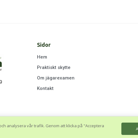
Sidor
Hem
Praktiskt skytte
Om jägarexamen
9
Kontakt
och analysera vår trafik. Genom att klicka på "Acceptera
A
© 2026 Jägarskolan. Hemsidan skapad av
Webkung Webbyrå