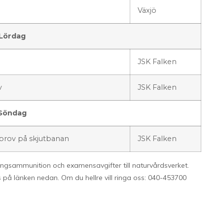
Växjö
Lördag
JSK Falken
v
JSK Falken
Söndag
 prov på skjutbanan
JSK Falken
ingsammunition och examensavgifter till naturvårdsverket.
s på länken nedan. Om du hellre vill ringa oss: 040-453700