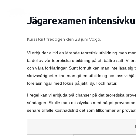
Jägarexamen intensivkur
Kursstart fredagen den 28 juni Växjö.
Vi erbjuder alltid en lärande teoretisk utbildning men 
ta del av vår teoretiska utbildning på ett bättre sätt. Vi br
och våra förklaringar. Sunt förnuft kan man inte läsa sig 
skrivsvårigheter kan man gå en utbildning hos oss vi hjälp
föreläsningar med fokus på jakt, djur och natur.
I regel kan vi erbjuda två chanser på det teoretiska provet 
söndagen. Skulle man misslyckas med något provmoment
senare tillfälle kostnadsfritt det som tillkommer är prov