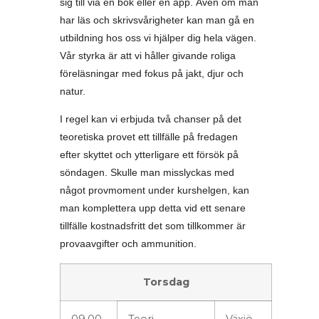
sig till via en bok eller en app. Även om man
har läs och skrivsvårigheter kan man gå en
utbildning hos oss vi hjälper dig hela vägen.
Vår styrka är att vi håller givande roliga
föreläsningar med fokus på jakt, djur och
natur.
I regel kan vi erbjuda två chanser på det
teoretiska provet ett tillfälle på fredagen
efter skyttet och ytterligare ett försök på
söndagen. Skulle man misslyckas med
något provmoment under kurshelgen, kan
man komplettera upp detta vid ett senare
tillfälle kostnadsfritt det som tillkommer är
provaavgifter och ammunition.
Torsdag
09.00-
Teori
Växjö