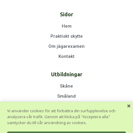
Sidor
Hem
Praktiskt skytte
Om jägarexamen
Kontakt
Utbildningar
Skåne
Småland
Halland
Vi använder cookies för att förbättra din surfupplevelse och
Göteborg & Västra Götaland
analysera vår trafik. Genom att klicka på "Acceptera alla"
samtycker du till vår användning av cookies.
Stockholm