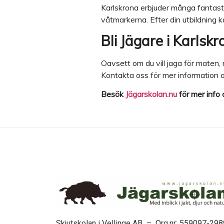
Karlskrona erbjuder många fantastisk
våtmarkerna. Efter din utbildning k
Bli Jägare i Karlskr
Oavsett om du vill jaga för maten,
Kontakta oss för mer information o
Besök
Jägarskolan.nu
för mer info
Skjutskolan i Vellinge AB – Org.nr: 559097-298