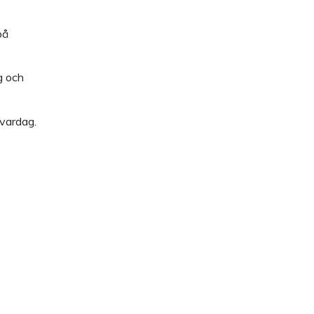
på
g och
 vardag.