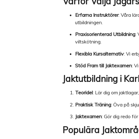
Varför Välja Jägars
Erfarna Instruktörer
: Våra lä
utbildningen.
Praxisorienterad Utbildning
:
viltskötning.
Flexibla Kursalternativ
: Vi er
Stöd Fram till Jaktexamen
: V
Jaktutbildning i Ka
Teoridel
: Lär dig om jaktlaga
Praktisk Träning
: Öva på skj
Jaktexamen
: Gör dig redo f
Populära Jaktområ