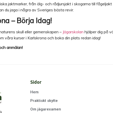
a jaktmarker, från älg- och rådjursjakt i skogarna till fågeljakt
an du jaga i några av Sveriges bästa revir.
ona – Börja Idag!
 naturens skull eller gemenskapen –
Jägarskolan
hjälper dig på v
m våra kurser i Karlskrona och boka din plats redan idag!
 och anmälan!
Sidor
Hem
Praktiskt skytte
Om jägarexamen
9