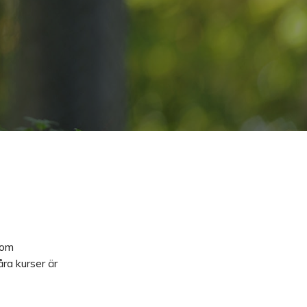
som
åra kurser är