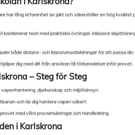
kolan i Karlskrona?
rare har lång erfarenhet av jakt och säkerställer en hög kvalitet 
 Vi kombinerar teori med praktiska övningar, inklusive skjuttränin
bjuder både distans- och klassrumsutbildningar för att passa din
i hjälper dig med allt från ansökan till förberedelser inför provet.
rlskrona – Steg för Steg
r, vapenhantering, djurkunskap och miljöhänsyn.
utbanan och lär dig hantera vapen säkert.
ör provet med våra provsimuleringar och handledning.
den i Karlskrona