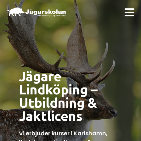
Jägare
Lindköping –
Utbildning &
Jaktlicens
Vi erbjuder kurser i Karlshamn,