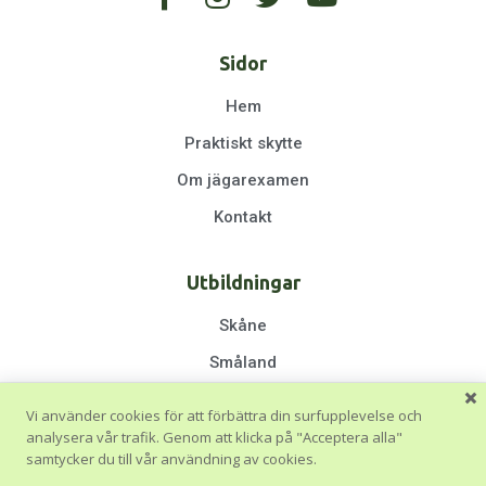
Sidor
Hem
Praktiskt skytte
Om jägarexamen
Kontakt
Utbildningar
Skåne
Småland
Halland
Vi använder cookies för att förbättra din surfupplevelse och
Göteborg & Västra Götaland
analysera vår trafik. Genom att klicka på "Acceptera alla"
samtycker du till vår användning av cookies.
Stockholm