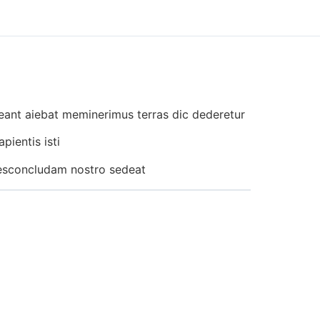
aneant aiebat meminerimus terras dic dederetur
pientis isti
desconcludam nostro sedeat