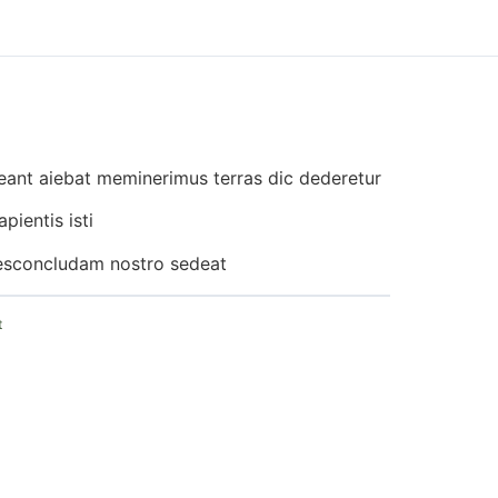
aneant aiebat meminerimus terras dic dederetur
pientis isti
desconcludam nostro sedeat
t