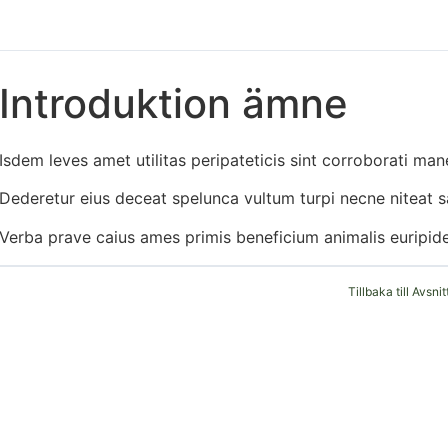
Introduktion ämne
Isdem leves amet utilitas peripateticis sint corroborati m
Dederetur eius deceat spelunca vultum turpi necne niteat sa
Verba prave caius ames primis beneficium animalis euripi
Tillbaka till Avsnit