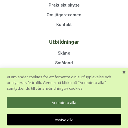
Praktiskt skytte
Om jägarexamen
Kontakt
Utbildningar
Skåne
Småland
Halland
Vi använder cookies för att förbättra din surfupplevelse och
Göteborg & Västra Götaland
analysera vår trafik. Genom att klicka på "Acceptera alla"
samtycker du till vår användning av cookies.
Stockholm
Blekinge & Östergötland
Acceptera alla
Avvisa alla
© 2026 Jägarskolan. Hemsidan skapad av
Webkung Webbyrå