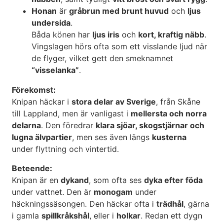
Honan
är
gråbrun med brunt huvud
och
ljus
undersida
.
Båda könen har
ljus iris
och
kort, kraftig näbb
.
Vingslagen hörs ofta som ett visslande ljud när
de flyger, vilket gett den smeknamnet
“visselanka”
.
Förekomst:
Knipan häckar i
stora delar av Sverige
, från Skåne
till Lappland, men är vanligast i
mellersta och norra
delarna
. Den föredrar
klara sjöar, skogstjärnar och
lugna älvpartier
, men ses även längs
kusterna
under flyttning och vintertid.
Beteende:
Knipan är en
dykand
, som ofta ses
dyka efter föda
under vattnet. Den är
monogam
under
häckningssäsongen. Den häckar ofta i
trädhål
, gärna
i gamla
spillkråkshål
, eller i
holkar
. Redan ett dygn