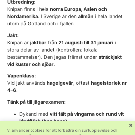
Utbredning:
Knipan finns i hela
norra Europa, Asien och
Nordamerika
. I Sverige är den
allmän
i hela landet
utom på Gotland och i fjällen.
Jakt:
Knipan är
jaktbar
från
21 augusti till 31 januari
i
stora delar av landet (kontrollera lokala
bestämmelser). Den jagas främst under
sträckjakt
vid kuster och sjöar
.
Vapenklass:
Vid jakt används
hagelgevär
, oftast
hagelstorlek nr
4–6
.
Tänk på till jägarexamen:
Dykand med
vitt fält på vingarna och rund vit
kindfläck (hos hane)
.
Häckar i
trädhål eller holkar
.
Vi använder cookies för att förbättra din surfupplevelse och