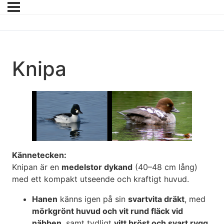
Knipa
Kännetecken:
Knipan är en
medelstor dykand
(40–48 cm lång)
med ett kompakt utseende och kraftigt huvud.
Hanen
känns igen på sin
svartvita dräkt
, med
mörkgrönt huvud och vit rund fläck vid
näbben
, samt tydligt
vitt bröst och svart rygg
.