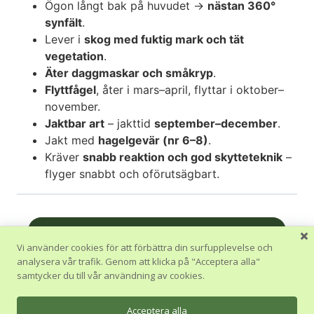
Ögon långt bak på huvudet →
nästan 360°
synfält
.
Lever i
skog med fuktig mark och tät
vegetation
.
Äter daggmaskar och småkryp
.
Flyttfågel
, åter i mars–april, flyttar i oktober–
november.
Jaktbar art
– jakttid
september–december
.
Jakt med
hagelgevär (nr 6–8)
.
Kräver
snabb reaktion och god skytteteknik
–
flyger snabbt och oförutsägbart.
Nästa Avsnitt
Vi använder cookies för att förbättra din surfupplevelse och
analysera vår trafik. Genom att klicka på "Acceptera alla"
Tillbaka till Kurs
samtycker du till vår användning av cookies.
Föregående Avsnitt
Acceptera alla