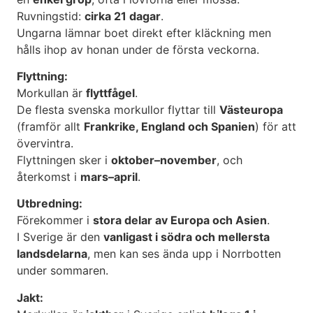
Ruvningstid:
cirka 21 dagar
.
Ungarna lämnar boet direkt efter kläckning men
hålls ihop av honan under de första veckorna.
Flyttning:
Morkullan är
flyttfågel
.
De flesta svenska morkullor flyttar till
Västeuropa
(framför allt
Frankrike, England och Spanien
) för att
övervintra.
Flyttningen sker i
oktober–november
, och
återkomst i
mars–april
.
Utbredning:
Förekommer i
stora delar av Europa och Asien
.
I Sverige är den
vanligast i södra och mellersta
landsdelarna
, men kan ses ända upp i Norrbotten
under sommaren.
Jakt: