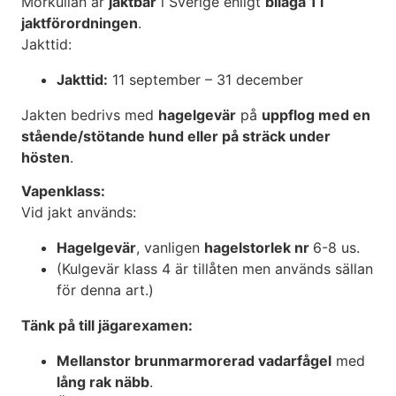
Morkullan är
jaktbar
i Sverige enligt
bilaga 1 i
jaktförordningen
.
Jakttid:
Jakttid:
11 september – 31 december
Jakten bedrivs med
hagelgevär
på
uppflog med en
stående/stötande hund eller på sträck under
hösten
.
Vapenklass:
Vid jakt används:
Hagelgevär
, vanligen
hagelstorlek nr
6-8 us.
(Kulgevär klass 4 är tillåten men används sällan
för denna art.)
Tänk på till jägarexamen:
Mellanstor brunmarmorerad vadarfågel
med
lång rak näbb
.