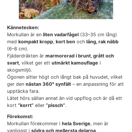
Kännetecken:
Morkullan är en
liten vadarfågel
(33–35 cm lång)
med
kompakt kropp
,
kort ben
och
lång, rak näbb
(6–8 cm).
Fjäderdräkten är
marmorerad i brunt, grått och
svart
, vilket ger ett
utmärkt kamouflage
i
skogsmiljö.
Ögonen sitter högt och långt bak på huvudet, vilket
ger den
nästan 360° synfält
– en anpassning för att
upptäcka fara.
Lätet hörs sällan annat än vid uppflog och är då ett
kort
”korrt”
eller
”pissch”
.
Förekomst:
Morkullan förekommer i
hela Sverige
, men är
vanligast i
södra och mellersta delarna
.