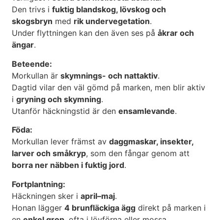
Den trivs i
fuktig blandskog, lövskog och
skogsbryn
med
rik undervegetation
.
Under flyttningen kan den även ses på
åkrar och
ängar
.
Beteende:
Morkullan är
skymnings- och nattaktiv
.
Dagtid vilar den väl gömd på marken, men blir aktiv
i
gryning och skymning
.
Utanför häckningstid är den
ensamlevande
.
Föda:
Morkullan lever främst av
daggmaskar, insekter,
larver och småkryp
, som den fångar genom att
borra ner näbben i fuktig jord
.
Fortplantning:
Häckningen sker i
april–maj
.
Honan lägger
4 brunfläckiga ägg
direkt på marken i
en
enkel grop
, ofta i lövförna eller mossa.