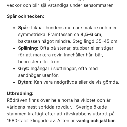
veckor och blir självständiga under sensommaren.
Spår och tecken:
Spår:
Liknar hundens men är smalare och mer
symmetriska. Framtassen ca
4,5–6 cm
,
baktassen något mindre. Steglängd 35–45 cm.
Spillning:
Ofta på stenar, stubbar eller stigar
för att markera revir. Innehåller hår, bär,
benrester eller frön.
Gryt:
Ingångar i sluttningar, ofta med
sandhögar utanför.
Byten:
Kan vara nedgrävda eller delvis gömda.
Utbredning:
Rödräven finns över hela norra halvklotet och är
världens mest spridda rovdjur. I Sverige ökade
stammen kraftigt efter att rävskabbens utbrott på
1980-talet klingade av. Arten är
vanlig och jaktbar
.