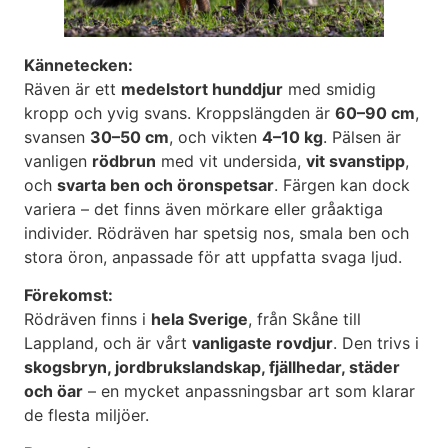
Kännetecken:
Räven är ett
medelstort hunddjur
med smidig
kropp och yvig svans. Kroppslängden är
60–90 cm
,
svansen
30–50 cm
, och vikten
4–10 kg
. Pälsen är
vanligen
rödbrun
med vit undersida,
vit svanstipp
,
och
svarta ben och öronspetsar
. Färgen kan dock
variera – det finns även mörkare eller gråaktiga
individer. Rödräven har spetsig nos, smala ben och
stora öron, anpassade för att uppfatta svaga ljud.
Förekomst:
Rödräven finns i
hela Sverige
, från Skåne till
Lappland, och är vårt
vanligaste rovdjur
. Den trivs i
skogsbryn, jordbrukslandskap, fjällhedar, städer
och öar
– en mycket anpassningsbar art som klarar
de flesta miljöer.