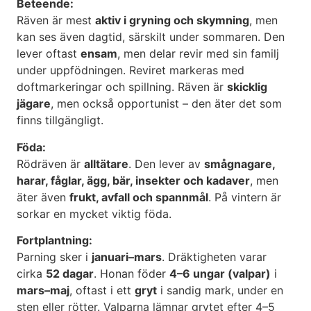
Beteende:
Räven är mest
aktiv i gryning och skymning
, men
kan ses även dagtid, särskilt under sommaren. Den
lever oftast
ensam
, men delar revir med sin familj
under uppfödningen. Reviret markeras med
doftmarkeringar och spillning. Räven är
skicklig
jägare
, men också opportunist – den äter det som
finns tillgängligt.
Föda:
Rödräven är
alltätare
. Den lever av
smågnagare,
harar, fåglar, ägg, bär, insekter och kadaver
, men
äter även
frukt, avfall och spannmål
. På vintern är
sorkar en mycket viktig föda.
Fortplantning:
Parning sker i
januari–mars
. Dräktigheten varar
cirka
52 dagar
. Honan föder
4–6 ungar (valpar)
i
mars–maj
, oftast i ett
gryt
i sandig mark, under en
sten eller rötter. Valparna lämnar grytet efter 4–5