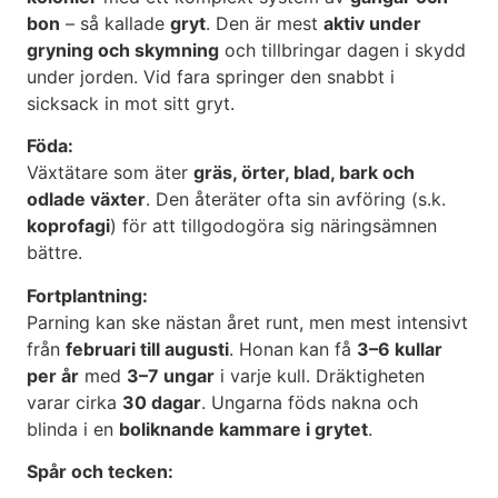
bon
– så kallade
gryt
. Den är mest
aktiv under
gryning och skymning
och tillbringar dagen i skydd
under jorden. Vid fara springer den snabbt i
sicksack in mot sitt gryt.
Föda:
Växtätare som äter
gräs, örter, blad, bark och
odlade växter
. Den återäter ofta sin avföring (s.k.
koprofagi
) för att tillgodogöra sig näringsämnen
bättre.
Fortplantning:
Parning kan ske nästan året runt, men mest intensivt
från
februari till augusti
. Honan kan få
3–6 kullar
per år
med
3–7 ungar
i varje kull. Dräktigheten
varar cirka
30 dagar
. Ungarna föds nakna och
blinda i en
boliknande kammare i grytet
.
Spår och tecken: