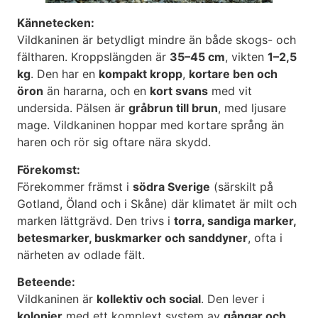
Kännetecken:
Vildkaninen är betydligt mindre än både skogs- och
fältharen. Kroppslängden är
35–45 cm
, vikten
1–2,5
kg
. Den har en
kompakt kropp
,
kortare ben och
öron
än hararna, och en
kort svans
med vit
undersida. Pälsen är
gråbrun till brun
, med ljusare
mage. Vildkaninen hoppar med kortare språng än
haren och rör sig oftare nära skydd.
Förekomst:
Förekommer främst i
södra Sverige
(särskilt på
Gotland, Öland och i Skåne) där klimatet är milt och
marken lättgrävd. Den trivs i
torra, sandiga marker,
betesmarker, buskmarker och sanddyner
, ofta i
närheten av odlade fält.
Beteende:
Vildkaninen är
kollektiv och social
. Den lever i
kolonier
med ett komplext system av
gångar och