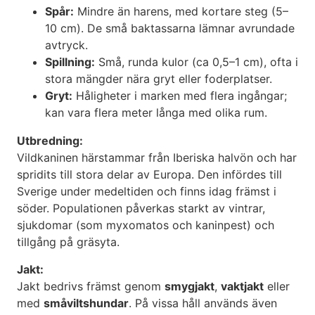
Spår:
Mindre än harens, med kortare steg (5–
10 cm). De små baktassarna lämnar avrundade
avtryck.
Spillning:
Små, runda kulor (ca 0,5–1 cm), ofta i
stora mängder nära gryt eller foderplatser.
Gryt:
Håligheter i marken med flera ingångar;
kan vara flera meter långa med olika rum.
Utbredning:
Vildkaninen härstammar från Iberiska halvön och har
spridits till stora delar av Europa. Den infördes till
Sverige under medeltiden och finns idag främst i
söder. Populationen påverkas starkt av vintrar,
sjukdomar (som myxomatos och kaninpest) och
tillgång på gräsyta.
Jakt:
Jakt bedrivs främst genom
smygjakt
,
vaktjakt
eller
med
småviltshundar
. På vissa håll används även