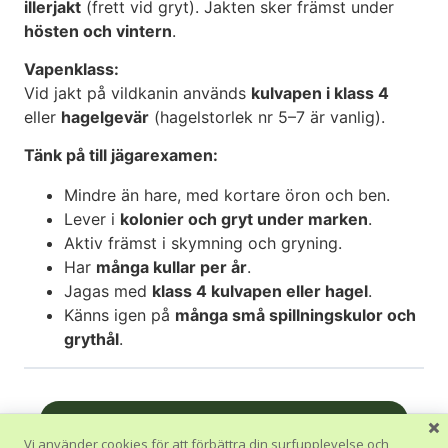
illerjakt
(frett vid gryt). Jakten sker främst under
hösten och vintern
.
Vapenklass:
Vid jakt på vildkanin används
kulvapen i klass 4
eller
hagelgevär
(hagelstorlek nr 5–7 är vanlig).
Tänk på till jägarexamen:
Mindre än hare, med kortare öron och ben.
Lever i
kolonier och gryt under marken
.
Aktiv främst i skymning och gryning.
Har
många kullar per år
.
Jagas med
klass 4 kulvapen eller hagel
.
Känns igen på
många små spillningskulor och
grythål
.
Nästa Avsnitt
Vi använder cookies för att förbättra din surfupplevelse och