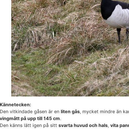
Kännetecken:
Den vitkindade gåsen är en
liten gås
, mycket mindre än ka
vingmått på upp till 145 cm
.
Den känns lätt igen på sitt
svarta huvud och hals
,
vita pan