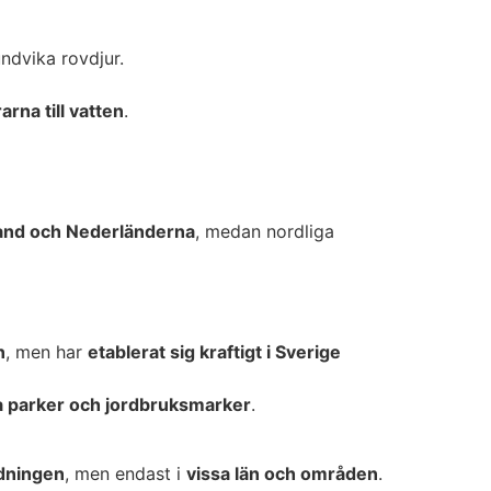
undvika rovdjur.
rarna till vatten
.
and och Nederländerna
, medan nordliga
n
, men har
etablerat sig kraftigt i Sverige
a parker och jordbruksmarker
.
rdningen
, men endast i
vissa län och områden
.