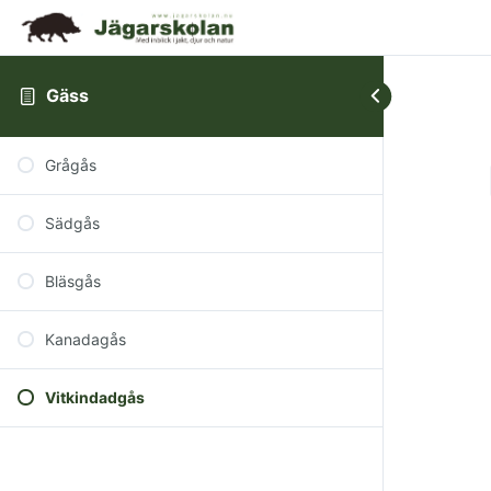
Gäss
Grågås
Sädgås
Bläsgås
Kanadagås
Vitkindadgås