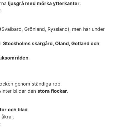
arna
ljusgrå med mörka ytterkanter
.
n.
(Svalbard, Grönland, Ryssland), men har under
 i
Stockholms skärgård, Öland, Gotland och
bruksområden
.
locken genom ständiga rop.
vinter bildar den
stora flockar
.
etor och blad
.
åkrar.
.