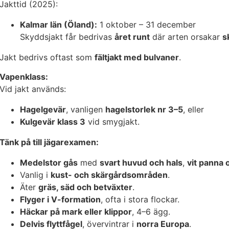
Jakttid (2025):
Kalmar län (Öland):
1 oktober – 31 december
Skyddsjakt får bedrivas
året runt
där arten orsakar
s
Jakt bedrivs oftast som
fältjakt med bulvaner
.
Vapenklass:
Vid jakt används:
Hagelgevär
, vanligen
hagelstorlek nr 3–5
, eller
Kulgevär klass 3
vid smygjakt.
Tänk på till jägarexamen:
Medelstor gås
med
svart huvud och hals
,
vit panna 
Vanlig i
kust- och skärgårdsområden
.
Äter
gräs, säd och betväxter
.
Flyger i V-formation
, ofta i stora flockar.
Häckar på mark eller klippor
, 4–6 ägg.
Delvis flyttfågel
, övervintrar i
norra Europa
.