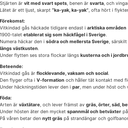
Stjärten är
vit med svart spets
, benen är
svarta
, och ving
Lätet är ett ljust, skarpt
“ka-yak, ka-yak”
, ofta hört i flykte
Förekomst:
Vitkindad gås häckade tidigare endast i
arktiska områden
1900-talet
etablerat sig som häckfågel i Sverige
.
Numera häckar den i
södra och mellersta Sverige
, särskilt
längs västkusten
.
Under flytten ses stora flockar längs
kusterna och i jord
Beteende:
Vitkindad gås är
flocklevande, vaksam och social
.
Den flyger ofta i
V-formation
och håller tät kontakt med f
Under häckningstiden lever den i
par
, men under höst och 
Föda:
Arten är
växtätare
, och lever främst av
gräs, örter, säd, b
Under hösten äter den mycket
spannmål och betväxter
på 
På våren betar den
nytt gräs
på strandängar och golfbanor