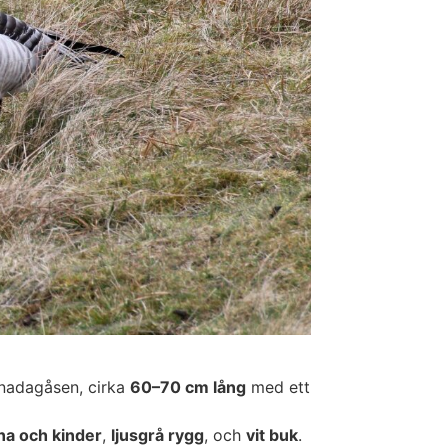
nadagåsen, cirka
60–70 cm lång
med ett
na och kinder
,
ljusgrå rygg
, och
vit buk
.