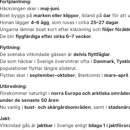
Fortplantning:
Häckningen sker i
maj–juni
.
Boet byggs på
marken eller klippor
, ibland på
öar
för att 
Honan lägger
4–6 ägg
, som ruvas i cirka
25–27 dagar
.
Ungarna lämnar boet kort efter kläckning och
följer föräld
De blir
flygfärdiga efter cirka 6–7 veckor
.
Flyttning:
De svenska vitkindade gässen är
delvis flyttfåglar
.
De som häckar i Sverige övervintrar ofta i
Danmark, Tyskl
populationer flyttar längre söderut.
Flytten sker i
september–oktober
, återkomst i
mars–april
.
Utbredning:
Förekommer naturligt i
norra Europa och arktiska område
under de senaste 50 åren
.
Nu vanlig i
kust- och skärgårdsområden
, samt i
stadsnär
Jakt:
Vitkindad gås är
jaktbar
i Sverige enligt
bilaga 1 i jaktföro