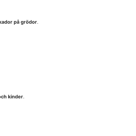
kador på grödor
.
och kinder
.