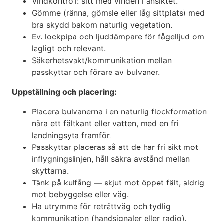
Vindkontroll: sitt med vinden i ansiktet.
Gömme (ränna, gömsle eller låg sittplats) med
bra skydd bakom naturlig vegetation.
Ev. lockpipa och ljuddämpare för fågelljud om
lagligt och relevant.
Säkerhetsvakt/kommunikation mellan
passkyttar och förare av bulvaner.
Uppställning och placering:
Placera bulvanerna i en naturlig flockformation
nära ett fältkant eller vatten, med en fri
landningsyta framför.
Passkyttar placeras så att de har fri sikt mot
inflygningslinjen, håll säkra avstånd mellan
skyttarna.
Tänk på kulfång — skjut mot öppet fält, aldrig
mot bebyggelse eller väg.
Ha utrymme för reträttväg och tydlig
kommunikation (handsignaler eller radio).